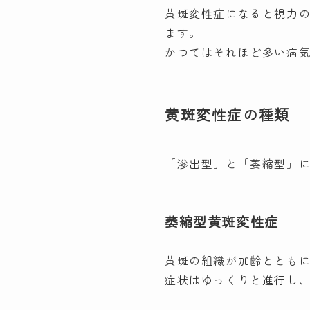
黄斑変性症になると視力
ます。
かつてはそれほど多い病
黄斑変性症の種類
「滲出型」と「萎縮型」
萎縮型黄斑変性症
黄斑の組織が加齢ととも
症状はゆっくりと進行し