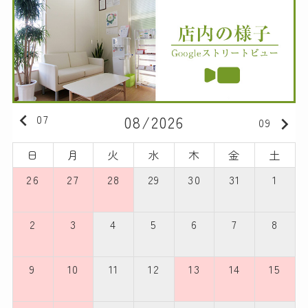
keyboard_arrow_left
07
08/2026
keyboard_arrow_right
09
日
月
火
水
木
金
土
26
27
28
29
30
31
1
2
3
4
5
6
7
8
9
10
11
12
13
14
15