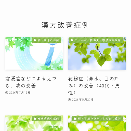
漢方改善症例
咳・喘息の症例
アレルギー性鼻炎・蓄膿症の症例
寒暖差などによるえづ
花粉症（鼻水、目の痒
き、咳の改善
み）の改善（40代・男
性）
2026年7月13日
2026年5月27日
皮膚疾患の症例
腰・下肢の痛み・しびれの症例