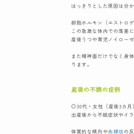
はっきりとした原因は分
卵胞ホルモン（エストロ
この急激な体内での落差
産後うつや育児ノイロー
また精神面だけでなく身
ります。
産後の不調の症例
〇30代・女性（産後3カ月
出産後から不眠症状やイ
体質的な傾向や
糸練功
の