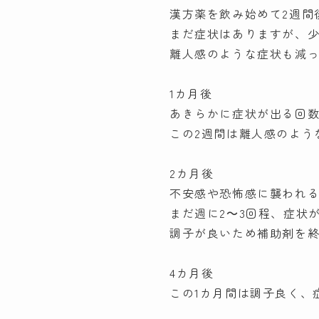
漢方薬を飲み始めて2週間
まだ症状はありますが、
離人感のような症状も減
1カ月後
あきらかに症状が出る回
この2週間は離人感のよう
2カ月後
不安感や恐怖感に襲われ
まだ週に2～3回程、症状
調子が良いため補助剤を終
4カ月後
この1カ月間は調子良く、