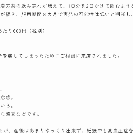
漢方薬の飲み忘れが増えて、1日分を2日かけて飲むよう
態が続き、服用期間８カ月で再発の可能性は低いと判断し
たり600円（税別）
子を崩してしまったためにご相談に来店されました。
覚。
倦怠感。
らいら。
うな感覚などです。
たが、産後はあまりゆっくり出来ず、妊娠中も高血圧症