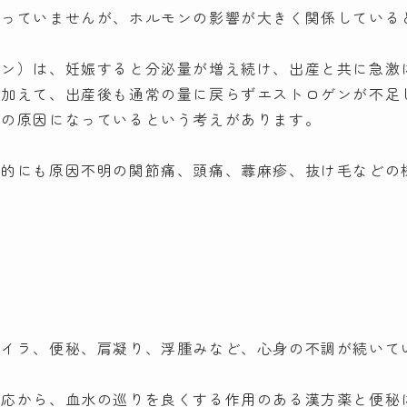
かっていませんが、ホルモンの影響が大きく関係している
ゲン）は、妊娠すると分泌量が増え続け、出産と共に急激
に加えて、出産後も通常の量に戻らずエストロゲンが不足
ゼの原因になっているという考えがあります。
体的にも原因不明の関節痛、頭痛、蕁麻疹、抜け毛などの
）
ライラ、便秘、肩凝り、浮腫みなど、心身の不調が続いて
反応から、血水の巡りを良くする作用のある漢方薬と便秘