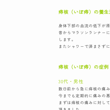
痔核（いぼ痔）の養生
身体下部の血流の低下が
昔からマラソンランナー
します。
またシャワーで済まさず
痔核（いぼ痔）の症例
30代・男性
数日前から急に痔核の痛
今までも定期的に痛みの
まずは痔核の痛みに対し
頂きました。