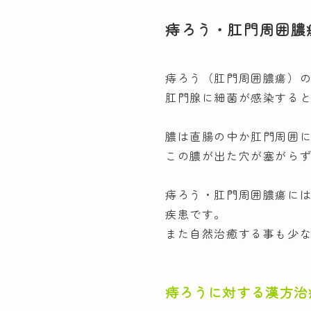
痔ろう・肛門周囲膿
痔ろう（肛門周囲膿瘍）
肛門腺に細菌が感染する
膿は直腸の中か肛門周囲
この膿が出た穴が塞がら
痔ろう・肛門周囲膿瘍に
疾患です。
また自然治癒する事も少
痔ろうに対する漢方治