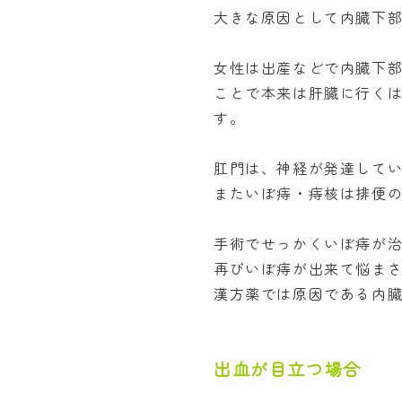
大きな原因として内臓下
女性は出産などで内臓下
ことで本来は肝臓に行く
す。
肛門は、神経が発達して
またいぼ痔・痔核は排便
手術でせっかくいぼ痔が
再びいぼ痔が出来て悩ま
漢方薬では原因である内
出血が目立つ場合