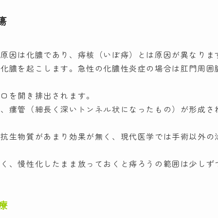
瘍
の原因は化膿であり、痔核（いぼ痔）とは原因が異なりま
と化膿を起こします。急性の化膿性炎症の場合は肛門周囲
に口を開き排出されます。
ず、瘻管（細長く深いトンネル状になったもの）が形成さ
は抗生物質があまり効果が無く、現代医学では手術以外の
なく、慢性化したまま放っておくと痔ろうの範囲は少しず
療