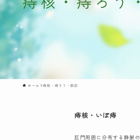
痔核・痔ろう
ホーム
痔核・痔ろう・脱肛
痔核・いぼ痔
肛門周囲に分布する静脈