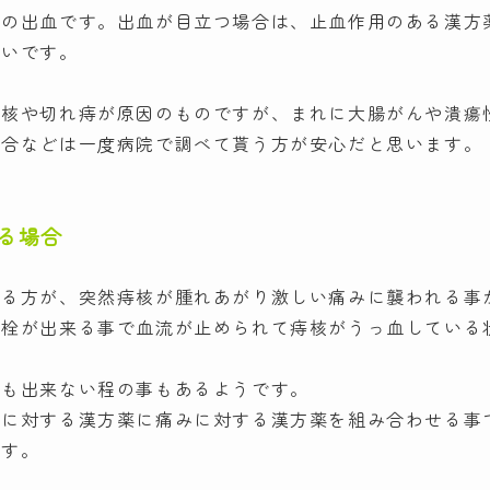
核の出血です。出血が目立つ場合は、止血作用のある漢方
多いです。
痔核や切れ痔が原因のものですが、まれに大腸がんや潰瘍
場合などは一度病院で調べて貰う方が安心だと思います。
る場合
いる方が、突然痔核が腫れあがり激しい痛みに襲われる事
血栓が出来る事で血流が止められて痔核がうっ血している
事も出来ない程の事もあるようです。
核に対する漢方薬に痛みに対する漢方薬を組み合わせる事
です。