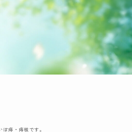
いぼ痔・痔核です。