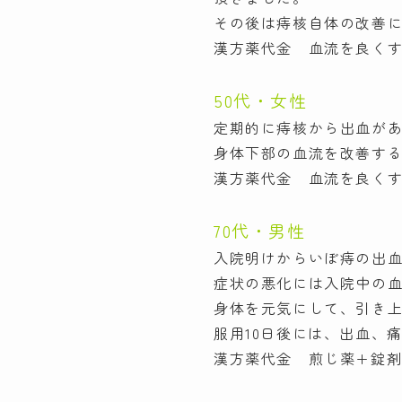
その後は痔核自体の改善
漢方薬代金 血流を良くする
50代・女性
定期的に痔核から出血が
身体下部の血流を改善す
漢方薬代金 血流を良くす
70代・男性
入院明けからいぼ痔の出
症状の悪化には入院中の
身体を元気にして、引き
服用10日後には、出血、
漢方薬代金 煎じ薬+錠剤