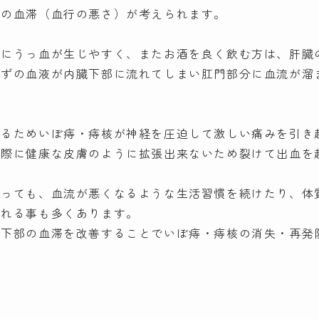
部の血滞（血行の悪さ）が考えられます。
部にうっ血が生じやすく、またお酒を良く飲む方は、肝臓
はずの血液が内臓下部に流れてしまい肛門部分に血流が溜
いるためいぼ痔・痔核が神経を圧迫して激しい痛みを引き
の際に健康な皮膚のように拡張出来ないため裂けて出血を
治っても、血流が悪くなるような生活習慣を続けたり、体
される事も多くあります。
臓下部の血滞を改善することでいぼ痔・痔核の消失・再発