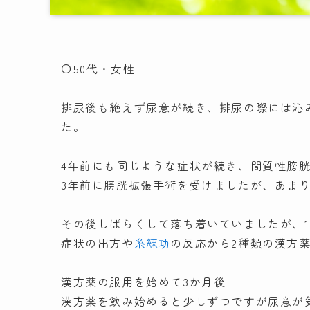
〇50代・女性
排尿後も絶えず尿意が続き、排尿の際には沁
た。
4年前にも同じような症状が続き、間質性膀
3年前に膀胱拡張手術を受けましたが、あま
その後しばらくして落ち着いていましたが、
症状の出方や
糸練功
の反応から2種類の漢方
漢方薬の服用を始めて3か月後
漢方薬を飲み始めると少しずつですが尿意が