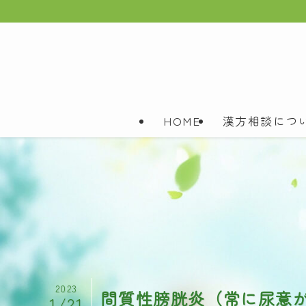
HOME
漢方相談につ
2023
間質性膀胱炎（常に尿意
1/21