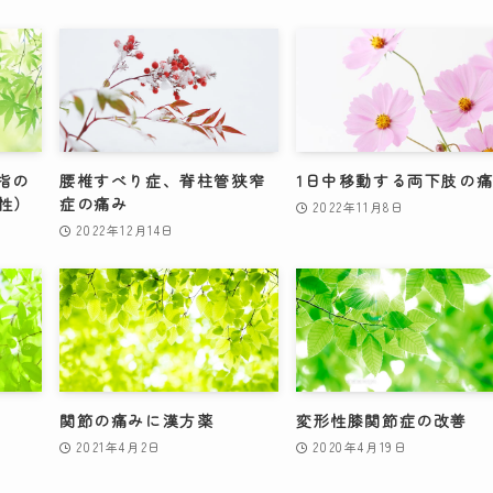
指の
腰椎すべり症、脊柱管狭窄
1日中移動する両下肢の
性）
症の痛み
2022年11月8日
2022年12月14日
関節の痛みに漢方薬
変形性膝関節症の改善
2021年4月2日
2020年4月19日