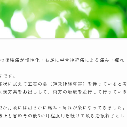
その後腰痛が慢性化・右足に坐骨神経痛による痛み・痺れ
子です。
症状に加えて五志の憂（知覚神経障害）を伴っていると
れ漢方薬をお出しして、両方の治療を並行して行ってい
、3か月頃には明らかに痛み・痺れが楽になってきました
防止も含めその後3か月程服用を続けて頂き治療終了とし